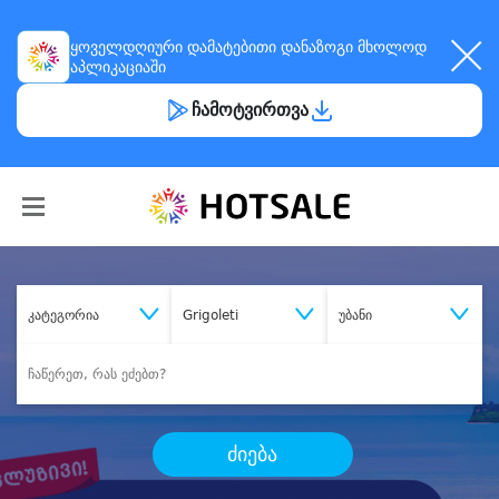
ყოველდღიური
დამატებითი დანაზოგი
მხოლოდ
აპლიკაციაში
ჩამოტვირთვა
კატეგორია
Grigoleti
უბანი
ძიება