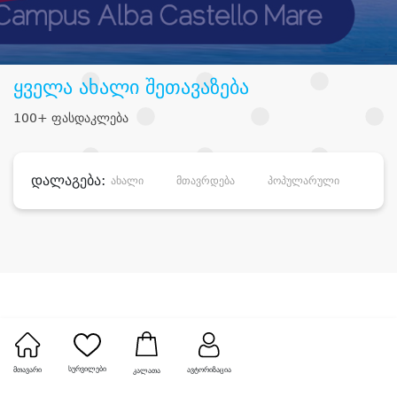
ყველა ახალი შეთავაზება
100+ ფასდაკლება
დალაგება:
ახალი
მთავრდება
პოპულარული
დანა
სურვილები
მთავარი
ავტორიზაცია
კალათა