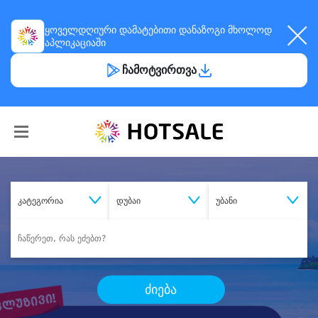
ყოველდღიური
დამატებითი დანაზოგი
მხოლოდ
აპლიკაციაში
ჩამოტვირთვა
კატეგორია
დუბაი
უბანი
ძიება