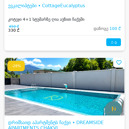
ევკალიპტები • CottageEucalyptus
კოტეჯი 4+1 სტუმარზე ღია აუზით ჩაქვში
450 ₾
დაზოგე
100 ₾
330 ₾
0
-28%
დრიმსაიდ აპარტმენტს ჩაქვი • DREAMSIDE
APARTMENTS CHAKVI