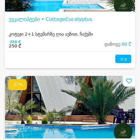
ევკალიპტები • CottageEucalyptus
კოტეჯი 2+1 სტუმარზე ღია აუზით, ჩაქვში
350 ₾
დაზოგე
80 ₾
250 ₾
0
-27%