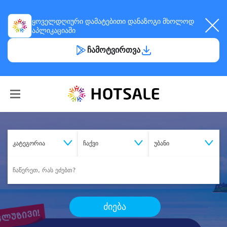
ყოველდღიური
დამატებითი დანაზოგი
მხოლოდ
აპლიკაციაში
ჩამოტვირთვა
კატეგორია
ჩაქვი
უბანი
ძიება