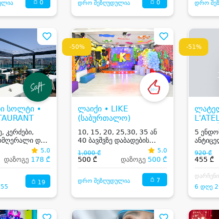
0
0
ულია
დრო შეზღუდულია
დრო შე
-50%
-51%
ი სოლტი •
ლაიქი • LIKE
ლატელ
TAURANT
(საბურთალო)
L'ATE
ESTH
, კერძები,
10, 15, 20, 25,30, 35 ან
5 ენდო
მომღერალი და
40 ბავშვზე დაბადების
ანტიცე
დღის წვეულება და
5.0
5.0
1,000 ₾
920 ₾
საჩუქრები
დაზოგე
178 ₾
500 ₾
დაზოგე
500 ₾
455 ₾
დარჩენ
7
დრო შეზღუდულია
19
:55
6 დღე 2