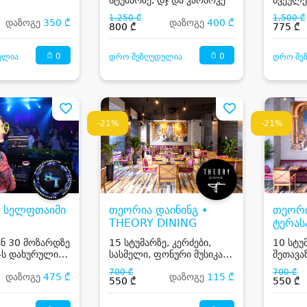
სტუმარ
1,250 ₾
1,500 ₾
დაზოგე
350 ₾
დაზოგე
400 ₾
800 ₾
775 ₾
0
0
ულია
დრო შეზღუდულია
დრო შე
-21%
-21%
• სელფთაიმი
თეორია დაინინგ •
თეორი
THEORY DINING
ტერას
Dinin
ან 30 მოზარდზე
15 სტუმარზე, კერძები,
10 სტუ
-ს დახურული
სასმელი, ფონური მუსიკა
შეთავაზ
ან Dj
სასმელ
700 ₾
700 ₾
დაზოგე
475 ₾
დაზოგე
115 ₾
ან Dj
550 ₾
550 ₾