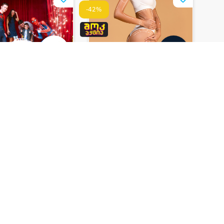
-42%
სასწაულო
დავით გვრიტიშვილის
ი • MAKE A
კლინიკა •
GVRITISHVILI CLINIC
ბის დღის წვეულება
შოკ აქცია! ლიპოსაქცია 1
ქრები 10, 15, 20
სასურველ ზონაზე
ბავშვზე
650 ₾
დაზოგე
140 ₾
დაზოგე
235 ₾
380 ₾
დარჩენილია
0
ზღუდულია
0
4 დღე 20:27:49
-33%