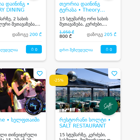
ა დაინინგ •
თეორია დაინინგ
Y DINING
ტერასა • Theory
Dining Teracce
არზე, 2 სახის
15 სტუმარზე ორი სახის
ლური შეთავაზება,
შეთავაზება, კერძები,
ი, სასმელი, ფონური
სასმელი, ფონური მუსიკა
1,050 ₾
დაზოგე
200 ₾
დაზოგე
205 ₾
ან DJ
ან Dj
800 ₾
0
0
ზღუდულია
დრო შეზღუდულია
-25%
ime • სელფთაიმი
რესტორანი სოლტი •
SALT RESTAURANT
ული თინეიჯერული
15 სტუმარზე, კერძები,
ბა 15, 20 ან 25
სასმელი, მომღერალი და