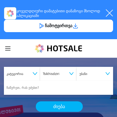
ყოველდღიური
დამატებითი დანაზოგი
მხოლოდ
აპლიკაციაში
ჩამოტვირთვა
კატეგორია
Tsikhisdziri
უბანი
ძიება