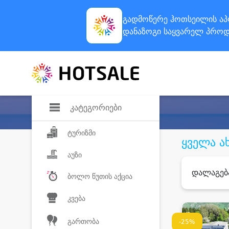
გადმოწერე ჰოთსეილის
აპ
დანაზოგი
საყვარელ პროდ
კატეგორიები
ტურიზმი
ყველა ა
აუზი
დალაგებ
ბოლო წუთის აქცია
კვება
გართობა
-25%