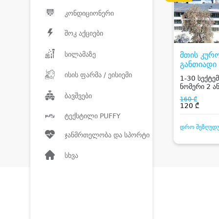
კონდიციონერი
შოკ აქციები
სილამაზე
მთის კურ
განთიადი
RESORT G
ისის ფარმა / ეისიემი
1-30 სექტემ
ნომერი 2 ან
საუზმით, სპ
ბავშვები
160 ₾
სამედიცინო
120 ₾
პროცედურე
ტექსტილი PUFFY
ფასდაკლებ
დრო შეზღუდ
ჯანმრთელობა და სპორტი
სხვა