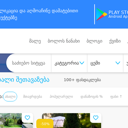
ლიკაცია
და აღმოაჩინე
დამატებითი
PLAY S
Android A
უქტებზე
მალე
ბოლოს ნანახი
ბლოგი
ქვიზი
კატეგორია
ცემი
ხალი შეთავაზება
100+ ფასდაკლება
ა:
ახალი
მთავრდება
პოპულარული
დანაზოგის %
ფასი ↑
-50%