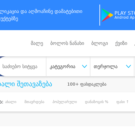
ლიკაცია
და აღმოაჩინე
დამატებითი
PLAY S
Android A
უქტებზე
მალე
ბოლოს ნანახი
ბლოგი
ქვიზი
კატეგორია
თერჯოლა
ხალი შეთავაზება
100+ ფასდაკლება
ა:
ახალი
მთავრდება
პოპულარული
დანაზოგის %
ფასი ↑