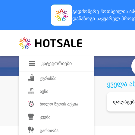
გადმოწერე ჰოთსეილის
აპ
დანაზოგი
საყვარელ პროდ
კატეგორიები
ტურიზმი
ყველა ა
აუზი
დალაგებ
ბოლო წუთის აქცია
კვება
გართობა