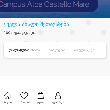
ყველა ახალი შეთავაზება
100+ ფასდაკლება
დალაგება:
ახალი
მთავრდება
პოპულარული
დანა
სურვილები
მთავარი
ავტორიზაცია
კალათა