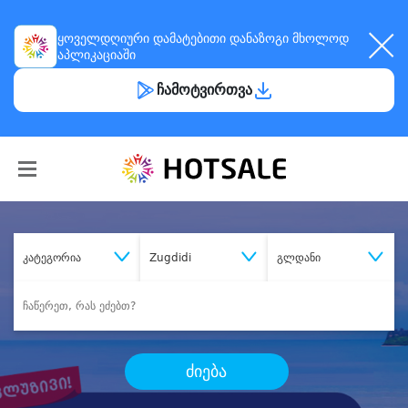
ყოველდღიური
დამატებითი დანაზოგი
მხოლოდ
აპლიკაციაში
ჩამოტვირთვა
კატეგორია
Zugdidi
გლდანი
ძიება