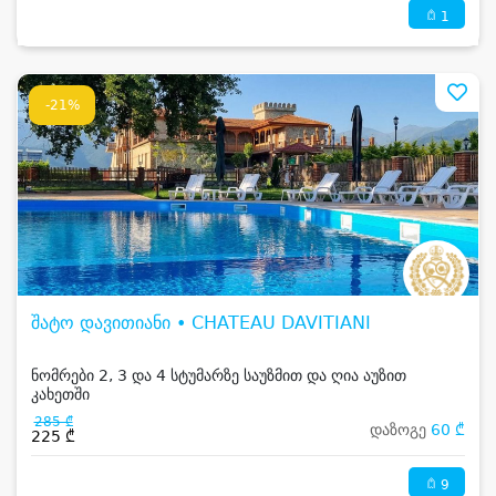
1
-21%
შატო დავითიანი • CHATEAU DAVITIANI
ნომრები 2, 3 და 4 სტუმარზე საუზმით და ღია აუზით
კახეთში
285 ₾
დაზოგე
60 ₾
225 ₾
9