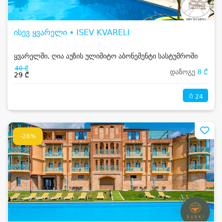
ისევ ყვარელი • ISEV KVARELI
ყვარელში, ღია აუზის ულიმიტო აბონემენტი სასტუმროში
40 ₾
დაზოგე
8 ₾
29 ₾
24
-26%