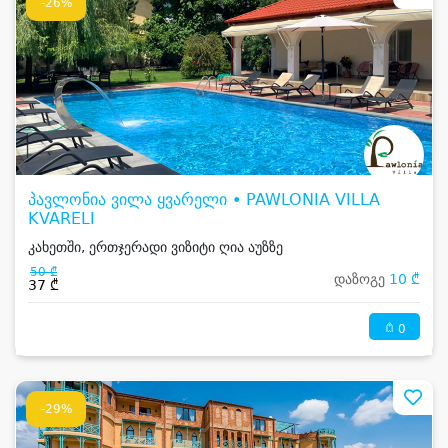
-26%
პავლონია ვილა ყვარელი • PAWLONIA VILLA
KVARELI
კახეთში, ერთჯერადი ვიზიტი ღია აუზზე
50 ₾
დაზოგე
10 ₾
37 ₾
0
-29%