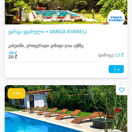
ვარგა ყვარელი • VARGA KVARELI
კახეთში, ერთჯერადი ვიზიტი ღია აუზზე
35 ₾
დაზოგე
12 ₾
20 ₾
4
-28%