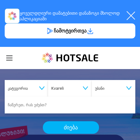
ყოველდღიური
დამატებითი დანაზოგი
მხოლოდ
აპლიკაციაში
ჩამოტვირთვა
კატეგორია
Kvareli
უბანი
ძიება