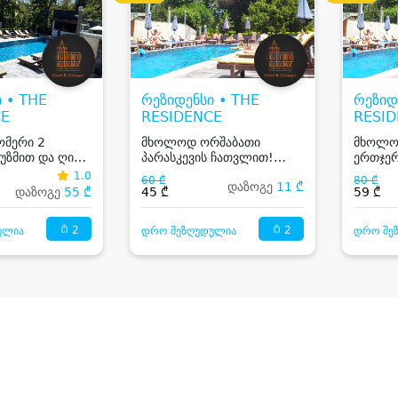
 • THE
რეზიდენსი • THE
რეზიდ
CE
RESIDENCE
RESI
ომერი 2
მხოლოდ ორშაბათი
მხოლოდ
აუზმით და ღია
პარასკევის ჩათვლით!
ერთჯე
ერთჯერადი ულიმიტო
ვიზიტი
1.0
60 ₾
80 ₾
დაზოგე
11 ₾
ვიზიტი ღია აუზზე კოჯორში
დაზოგე
55 ₾
45 ₾
59 ₾
2
2
ულია
დრო შეზღუდულია
დრო შე