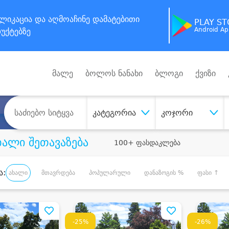
ლიკაცია
და აღმოაჩინე
დამატებითი
PLAY S
Android A
უქტებზე
მალე
ბოლოს ნანახი
ბლოგი
ქვიზი
კატეგორია
კოჯორი
ხალი შეთავაზება
100+ ფასდაკლება
ა:
ახალი
მთავრდება
პოპულარული
დანაზოგის %
ფასი ↑
-25%
-26%