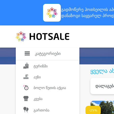
გადმოწერე ჰოთსეილის
აპ
დანაზოგი
საყვარელ პროდ
კატეგორიები
ტურიზმი
ყველა ა
აუზი
დალაგებ
ბოლო წუთის აქცია
კვება
გართობა
-25%