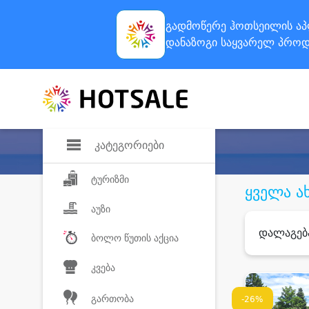
გადმოწერე ჰოთსეილის
აპ
დანაზოგი
საყვარელ პროდ
კატეგორიები
ტურიზმი
ყველა ა
აუზი
დალაგებ
ბოლო წუთის აქცია
კვება
გართობა
-26%