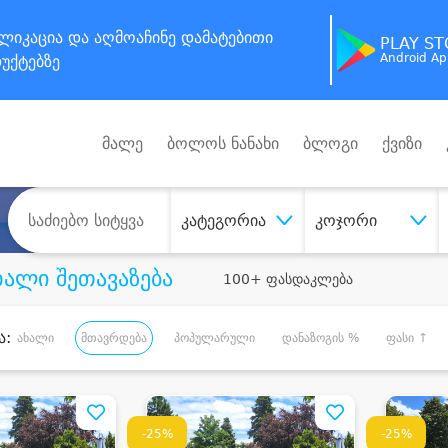
ლიკაცია
და აღმოაჩინე
დამატებითი
PLAY S
Android A
უქტებზე
მალე
ბოლოს ნანახი
ბლოგი
ქვიზი
კატეგორია
კოჯორი
ხალი შეთავაზება
100+ ფასდაკლება
ა:
ახალი
მთავრდება
პოპულარული
დანაზოგის %
ფასი ↑
-25%
-25%