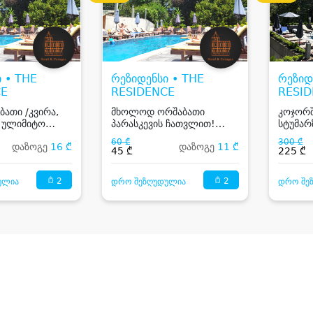
 • THE
რეზიდენსი • THE
რეზიდ
CE
RESIDENCE
RESI
ათი /კვირა,
მხოლოდ ორშაბათი
კოჯორშ
 ულიმიტო
პარასკევის ჩათვლით!
სტუმარ
 აუზზე კოჯორში
ერთჯერადი ულიმიტო
აუზით
60 ₾
300 ₾
დაზოგე
16 ₾
დაზოგე
11 ₾
ვიზიტი ღია აუზზე კოჯორში
45 ₾
225 ₾
2
2
ულია
დრო შეზღუდულია
დრო შე