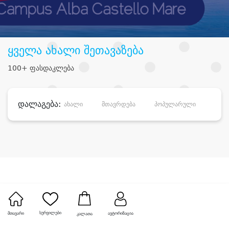
ყველა ახალი შეთავაზება
100+ ფასდაკლება
დალაგება:
ახალი
მთავრდება
პოპულარული
დანა
სურვილები
მთავარი
ავტორიზაცია
კალათა