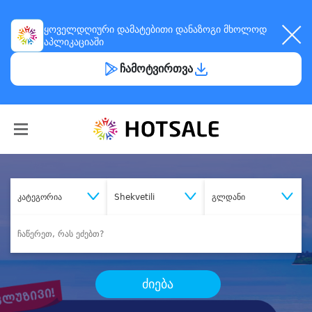
ყოველდღიური
დამატებითი დანაზოგი
მხოლოდ
აპლიკაციაში
ჩამოტვირთვა
კატეგორია
Shekvetili
გლდანი
ძიება