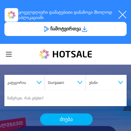
ყოველდღიური
დამატებითი დანაზოგი
მხოლოდ
აპლიკაციაში
ჩამოტვირთვა
კატეგორია
Gurgaani
უბანი
ძიება