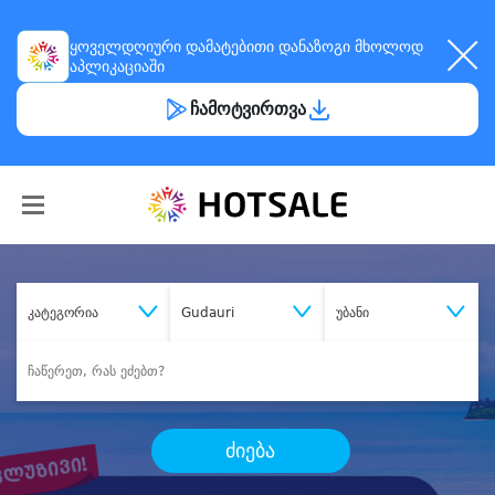
ყოველდღიური
დამატებითი დანაზოგი
მხოლოდ
აპლიკაციაში
ჩამოტვირთვა
კატეგორია
Gudauri
უბანი
ძიება