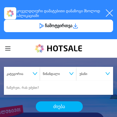
ყოველდღიური
დამატებითი დანაზოგი
მხოლოდ
აპლიკაციაში
ჩამოტვირთვა
კატეგორია
წინანდალი
უბანი
ძიება