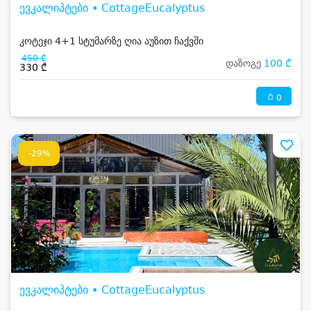
ევკალიპტები • CottageEucalyptus
კოტეჯი 4+1 სტუმარზე ღია აუზით ჩაქვში
450 ₾
დაზოგე
100 ₾
330 ₾
0
-29%
ევკალიპტები • CottageEucalyptus