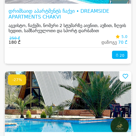
დრიმსაიდ აპარტმენტს ჩაქვი • DREAMSIDE
APARTMENTS CHAKVI
აგვისტო, ჩაქვში, ნომერი 2 სტუმარზე აივნით, აუზით, ზღვის
ხედით, სამზარეულოთი და სპორტ დარბაზით
5.0
250 ₾
180 ₾
დაზოგე
70 ₾
20
-27%