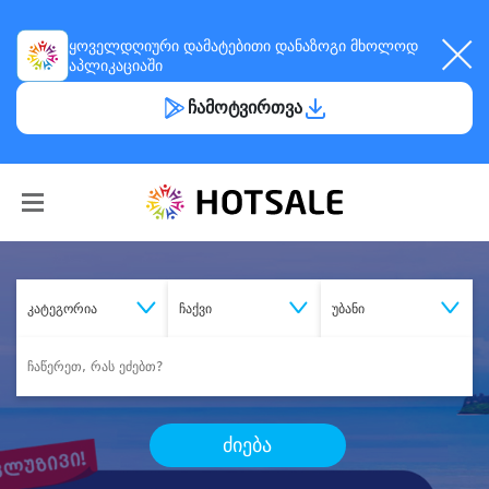
ყოველდღიური
დამატებითი დანაზოგი
მხოლოდ
აპლიკაციაში
ჩამოტვირთვა
კატეგორია
ჩაქვი
უბანი
ძიება