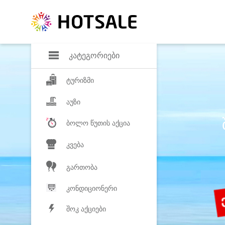
დანაზოგი
საყვარელ პროდ
კატეგორიები
ტურიზმი
აუზი
ბოლო წუთის აქცია
კვება
გართობა
კონდიციონერი
შოკ აქციები