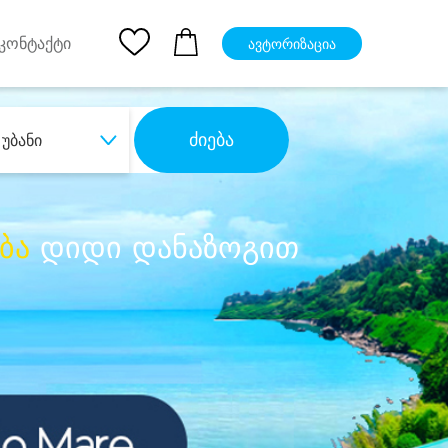
pp
Ios App
კონტაქტი
ავტორიზაცია
ძიება
უბანი
ბა
დიდი დანაზოგით