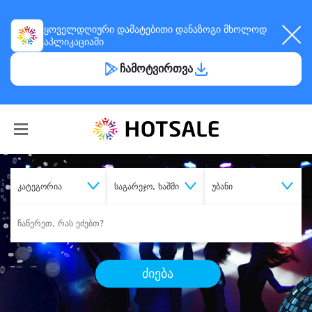
ყოველდღიური
დამატებითი დანაზოგი
მხოლოდ
აპლიკაციაში
ჩამოტვირთვა
კატეგორია
საგარეჯო, ხაშმი
უბანი
ძიება
შეიძინე
სასურველი მომსახურება