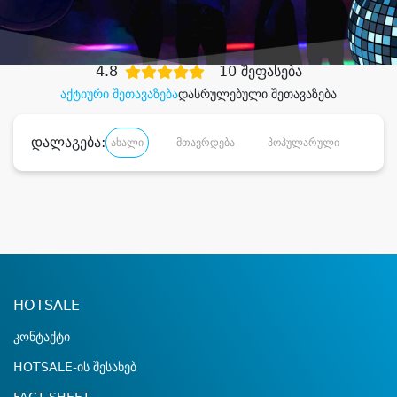
დიდი დანაზოგით
4.8
10 შეფასება
აქტიური შეთავაზება
დასრულებული შეთავაზება
დალაგება:
ახალი
მთავრდება
პოპულარული
დანა
HOTSALE
კონტაქტი
HOTSALE-ის შესახებ