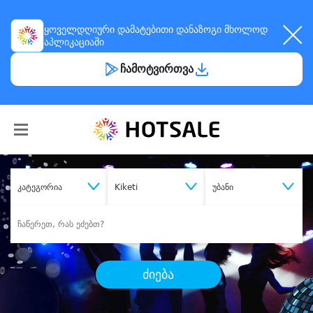
ყოველდღიური
დამატებითი დანაზოგი
მხოლოდ
აპლიკაციაში
ჩამოტვირთვა
კატეგორია
Kiketi
უბანი
ძიება
შეიძინე
სასურველი მომსახურება