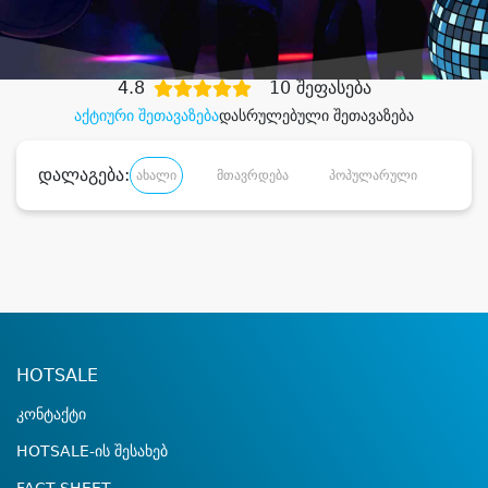
დიდი დანაზოგით
4.8
10 შეფასება
აქტიური შეთავაზება
დასრულებული შეთავაზება
დალაგება:
ახალი
მთავრდება
პოპულარული
დანა
HOTSALE
კონტაქტი
HOTSALE-ის შესახებ