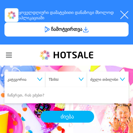
ყოველდღიური
დამატებითი დანაზოგი
მხოლოდ
აპლიკაციაში
ჩამოტვირთვა
კატეგორია
Tbilisi
ძველი თბილისი
ძიება
შეიძინე
სასურველი მომსახურება