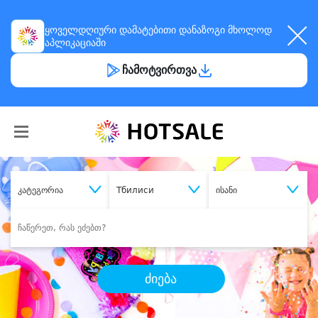
ყოველდღიური
დამატებითი დანაზოგი
მხოლოდ
აპლიკაციაში
ჩამოტვირთვა
კატეგორია
Тбилиси
ისანი
ძიება
შეიძინე
სასურველი მომსახურება