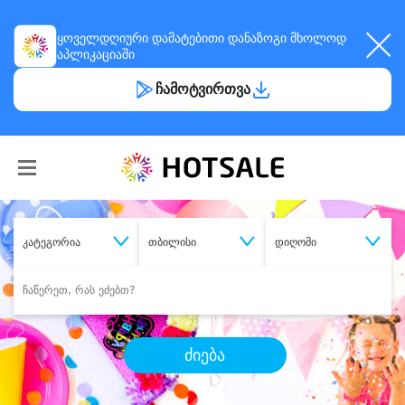
ყოველდღიური
დამატებითი დანაზოგი
მხოლოდ
აპლიკაციაში
ჩამოტვირთვა
კატეგორია
თბილისი
დიღომი
ძიება
შეიძინე
სასურველი მომსახურება