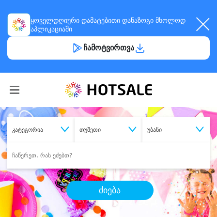
ყოველდღიური
დამატებითი დანაზოგი
მხოლოდ
აპლიკაციაში
ჩამოტვირთვა
კატეგორია
თუშეთი
უბანი
ძიება
შეიძინე
სასურველი მომსახურება