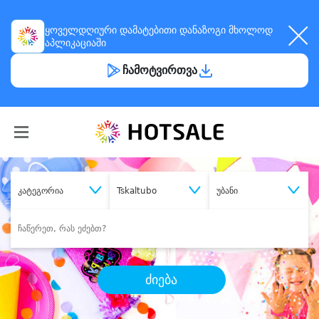
ყოველდღიური
დამატებითი დანაზოგი
მხოლოდ
აპლიკაციაში
ჩამოტვირთვა
კატეგორია
Tskaltubo
უბანი
ძიება
შეიძინე
სასურველი მომსახურება