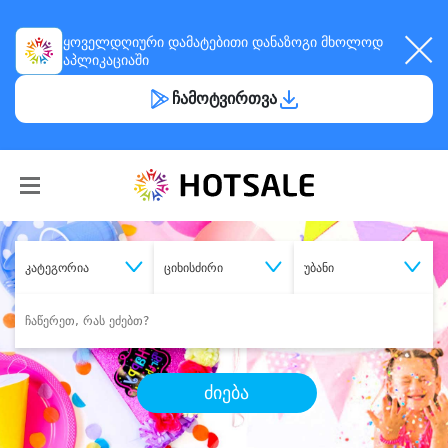
ყოველდღიური
დამატებითი დანაზოგი
მხოლოდ
აპლიკაციაში
ჩამოტვირთვა
კატეგორია
ციხისძირი
უბანი
ძიება
შეიძინე
სასურველი მომსახურება