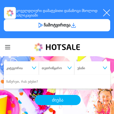
ყოველდღიური
დამატებითი დანაზოგი
მხოლოდ
აპლიკაციაში
ჩამოტვირთვა
კატეგორია
თეთრიწყარო
უბანი
ძიება
შეიძინე
სასურველი მომსახურება