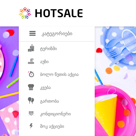
დანაზოგი
საყვარელ პროდ
კატეგორიები
ტურიზმი
აუზი
ბოლო წუთის აქცია
კვება
გართობა
კონდიციონერი
შოკ აქციები