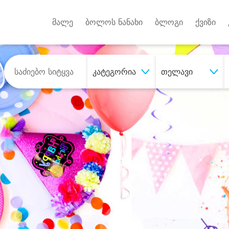
Android A
უქტებზე
მალე
ბოლოს ნანახი
ბლოგი
ქვიზი
კატეგორია
თელავი
შეიძინე
სასურველი მომსახურე