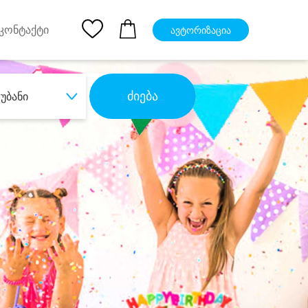
pp
Ios App
კონტაქტი
ავტორიზაცია
ძიება
უბანი
ბა
დიდი დანაზოგით