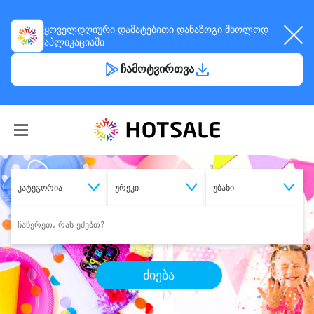
ყოველდღიური
დამატებითი დანაზოგი
მხოლოდ
აპლიკაციაში
ჩამოტვირთვა
კატეგორია
ურეკი
უბანი
ძიება
შეიძინე
სასურველი მომსახურება