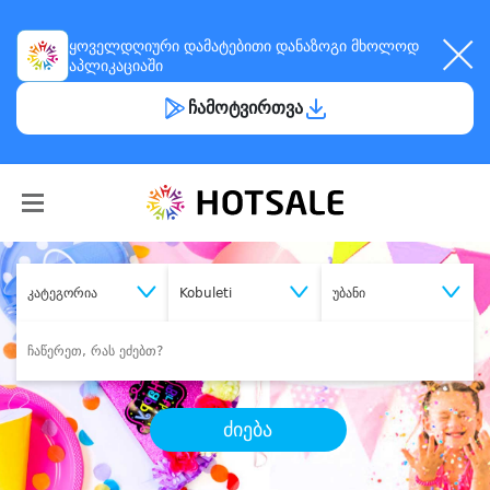
ყოველდღიური
დამატებითი დანაზოგი
მხოლოდ
აპლიკაციაში
ჩამოტვირთვა
კატეგორია
Kobuleti
უბანი
ძიება
შეიძინე
სასურველი მომსახურება