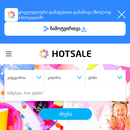
ყოველდღიური
დამატებითი დანაზოგი
მხოლოდ
აპლიკაციაში
ჩამოტვირთვა
კატეგორია
კოჯორი
უბანი
ძიება
შეიძინე
სასურველი მომსახურება