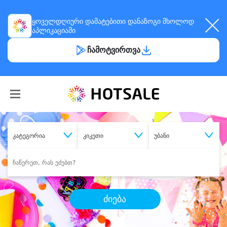
ყოველდღიური
დამატებითი დანაზოგი
მხოლოდ
აპლიკაციაში
ჩამოტვირთვა
კატეგორია
კიკეთი
უბანი
ძიება
შეიძინე
სასურველი მომსახურება