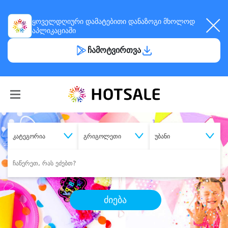
ყოველდღიური
დამატებითი დანაზოგი
მხოლოდ
აპლიკაციაში
ჩამოტვირთვა
კატეგორია
გრიგოლეთი
უბანი
ძიება
შეიძინე
სასურველი მომსახურება