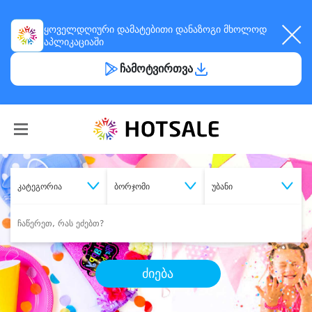
ყოველდღიური
დამატებითი დანაზოგი
მხოლოდ
აპლიკაციაში
ჩამოტვირთვა
კატეგორია
ბორჯომი
უბანი
ძიება
შეიძინე
სასურველი მომსახურება