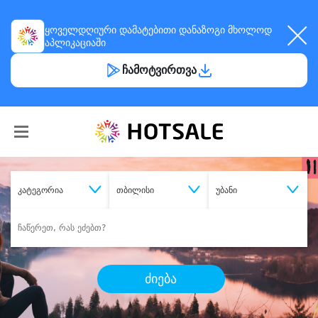
ყოველდღიური
დამატებითი დანაზოგი
მხოლოდ
აპლიკაციაში
ჩამოტვირთვა
კატეგორია
თბილისი
უბანი
ძიება
შეიძინე
სასურველი მომსახურება