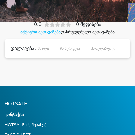
დიდი დანაზოგით
0.0
0 შეფასება
აქტიური შეთავაზება
დასრულებული შეთავაზება
დალაგება:
ახალი
მთავრდება
პოპულარული
დანა
HOTSALE
კონტაქტი
HOTSALE-ის შესახებ