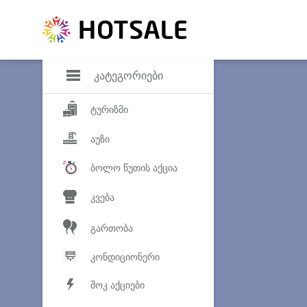
დანაზოგი
საყვარელ პროდ
კატეგორიები
ტურიზმი
აუზი
ბოლო წუთის აქცია
კვება
გართობა
კონდიციონერი
შოკ აქციები