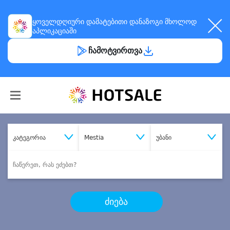
ყოველდღიური
დამატებითი დანაზოგი
მხოლოდ
აპლიკაციაში
ჩამოტვირთვა
კატეგორია
Mestia
უბანი
ძიება
შეიძინე
სასურველი მომსახურება