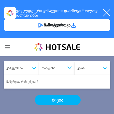
ყოველდღიური
დამატებითი დანაზოგი
მხოლოდ
აპლიკაციაში
ჩამოტვირთვა
კატეგორია
თბილისი
ვერა
ძიება
შეიძინე
სასურველი მომსახურება