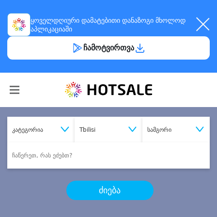
ყოველდღიური
დამატებითი დანაზოგი
მხოლოდ
აპლიკაციაში
ჩამოტვირთვა
კატეგორია
Tbilisi
სამგორი
ძიება
შეიძინე
სასურველი მომსახურება