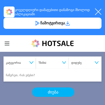
ყოველდღიური
დამატებითი დანაზოგი
მხოლოდ
აპლიკაციაში
ჩამოტვირთვა
კატეგორია
Tbilisi
დიდუბე
ძიება
შეიძინე
სასურველი მომსახურება