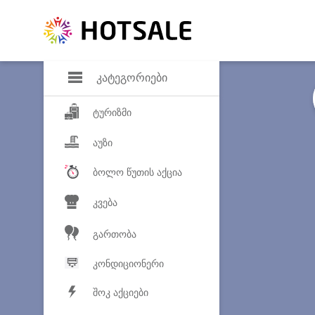
დანაზოგი
საყვარელ პროდ
კატეგორიები
ტურიზმი
აუზი
ბოლო წუთის აქცია
კვება
გართობა
კონდიციონერი
შოკ აქციები