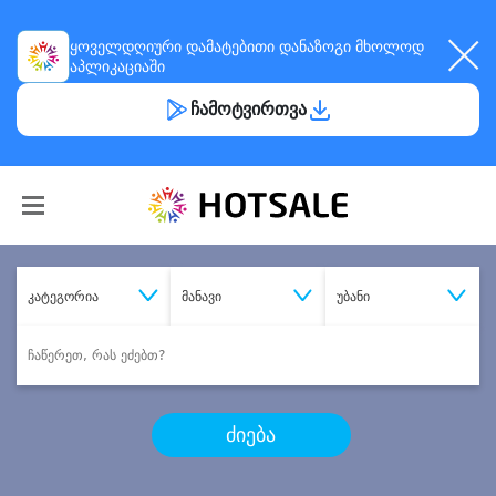
ყოველდღიური
დამატებითი დანაზოგი
მხოლოდ
აპლიკაციაში
ჩამოტვირთვა
კატეგორია
მანავი
უბანი
ძიება
შეიძინე
სასურველი მომსახურება