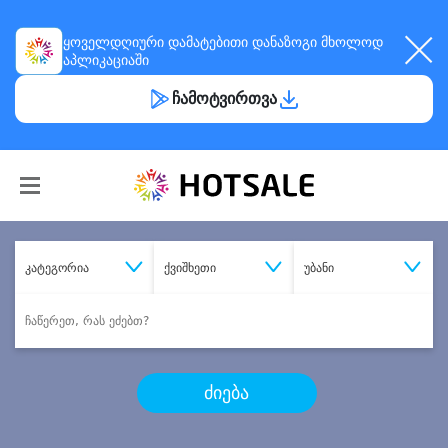
ყოველდღიური
დამატებითი დანაზოგი
მხოლოდ
აპლიკაციაში
ჩამოტვირთვა
კატეგორია
ქვიშხეთი
უბანი
ძიება
შეიძინე
სასურველი მომსახურება