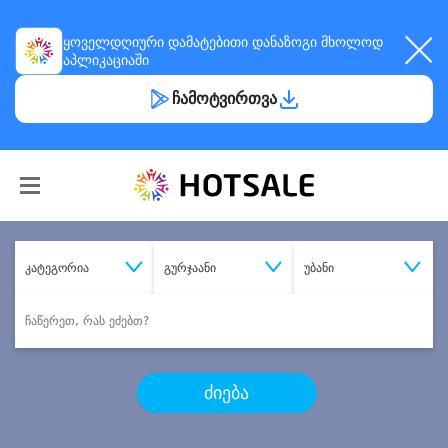
ყოველდღიური
დამატებითი დანაზოგი
მხოლოდ
აპლიკაციაში
ჩამოტვირთვა
კატეგორია
გურჯაანი
უბანი
ძიება
შეიძინე
სასურველი მომსახურება