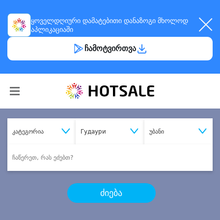
ყოველდღიური
დამატებითი დანაზოგი
მხოლოდ
აპლიკაციაში
ჩამოტვირთვა
კატეგორია
Гудаури
უბანი
ძიება
შეიძინე
სასურველი მომსახურება