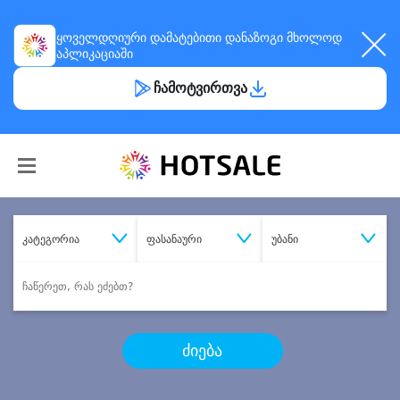
ყოველდღიური
დამატებითი დანაზოგი
მხოლოდ
აპლიკაციაში
ჩამოტვირთვა
კატეგორია
ფასანაური
უბანი
ძიება
შეიძინე
სასურველი მომსახურება