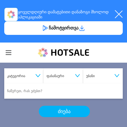
ყოველდღიური
დამატებითი დანაზოგი
მხოლოდ
აპლიკაციაში
ჩამოტვირთვა
კატეგორია
ფასანაური
უბანი
ძიება
შეიძინე
სასურველი მომსახურება