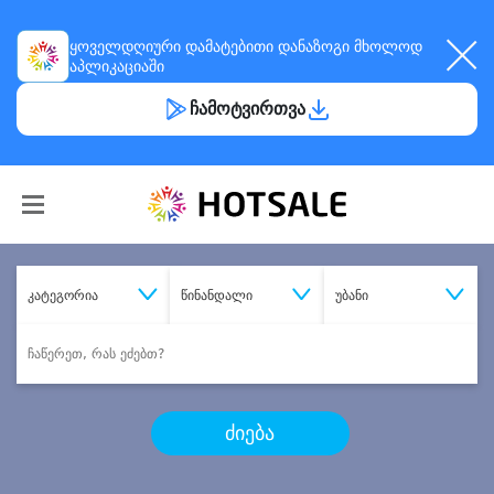
ყოველდღიური
დამატებითი დანაზოგი
მხოლოდ
აპლიკაციაში
ჩამოტვირთვა
კატეგორია
წინანდალი
უბანი
ძიება
შეიძინე
სასურველი მომსახურება