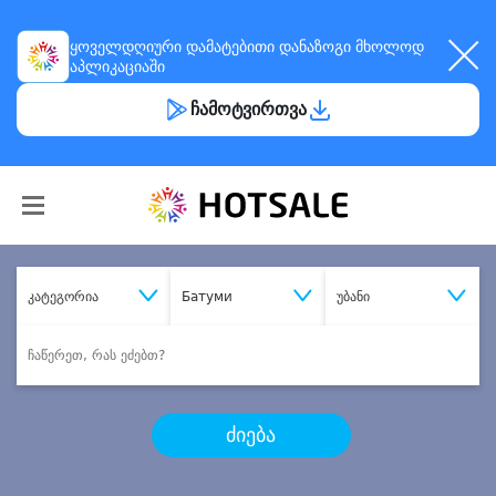
ყოველდღიური
დამატებითი დანაზოგი
მხოლოდ
აპლიკაციაში
ჩამოტვირთვა
კატეგორია
Батуми
უბანი
ძიება
შეიძინე
სასურველი მომსახურება