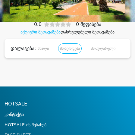
დიდი დანაზოგით
0.0
0 შეფასება
აქტიური შეთავაზება
დასრულებული შეთავაზება
დალაგება:
ახალი
მთავრდება
პოპულარული
დანა
HOTSALE
კონტაქტი
HOTSALE-ის შესახებ