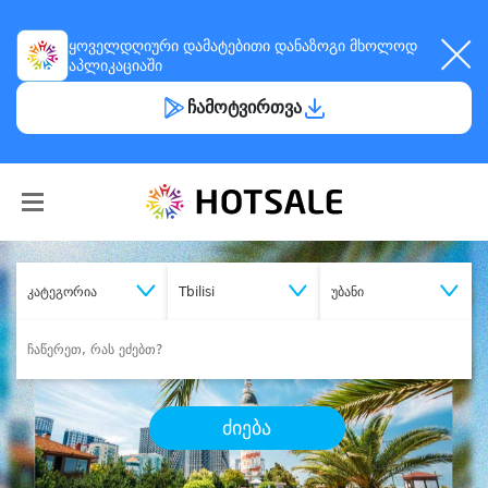
ყოველდღიური
დამატებითი დანაზოგი
მხოლოდ
აპლიკაციაში
ჩამოტვირთვა
კატეგორია
Tbilisi
უბანი
ძიება
შეიძინე
სასურველი მომსახურება