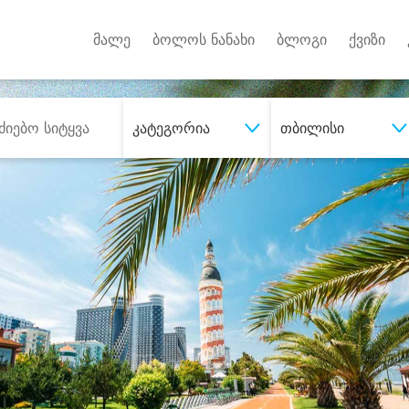
Android A
უქტებზე
მალე
ბოლოს ნანახი
ბლოგი
ქვიზი
კატეგორია
თბილისი
შეიძინე
სასურველი მომსახურე