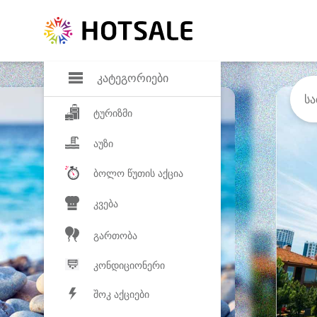
დანაზოგი
საყვარელ პროდ
კატეგორიები
ტურიზმი
აუზი
ბოლო წუთის აქცია
კვება
გართობა
კონდიციონერი
შოკ აქციები